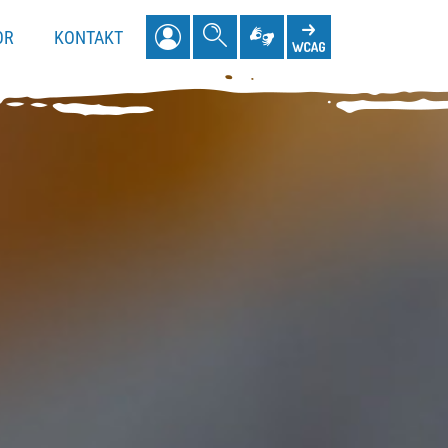
wyszukiwarka
język migowy
Twoje Konto
OR
KONTAKT
Panel wcag