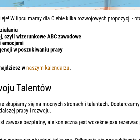
ieje! W lipcu mamy dla Ciebie kilka rozwojowych propozycji - 
ziałaniu
rój, czyli wizerunkowe ABC zawodowe
i emocjami
gencji w poszukiwaniu pracy
znajdziesz w
naszym kalendarzu
.
oju Talentów
 skupiamy się na mocnych stronach i talentach. Dostarczamy 
alszej pracy i rozwoju.
t zawsze bezpłatny, ale konieczna jest wcześniejsza rezerwacja