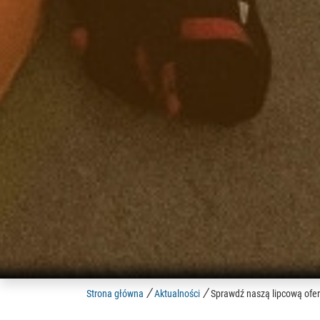
/
/
Strona główna
Aktualności
Sprawdź naszą lipcową ofer