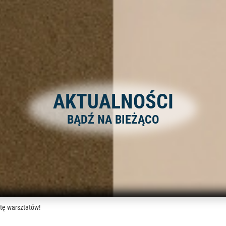
AKTUALNOŚCI
BĄDŹ NA BIEŻĄCO
tę warsztatów!