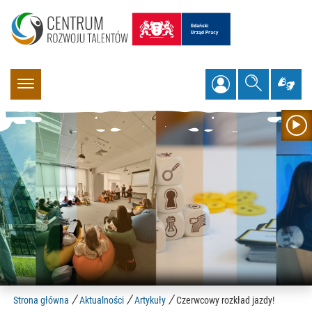
wyszuk
ję
Twoje Kont
menu
fil
/
/
/
Strona główna
Aktualności
Artykuły
Czerwcowy rozkład jazdy!